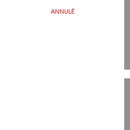
ANNULÉ
LOT : 030
50.00$
PRIX DE DÉPART :
Perceuse à béton MAKITA
mod: HP2050