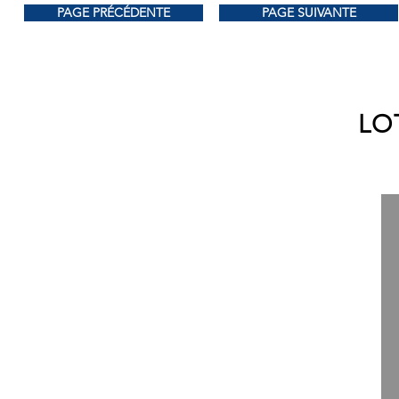
PAGE PRÉCÉDENTE
PAGE SUIVANTE
LOT
LOT : 021
50.00$
PRIX DE DÉPART :
Rabot MAKITA 3 1/4''
mod: KP0800